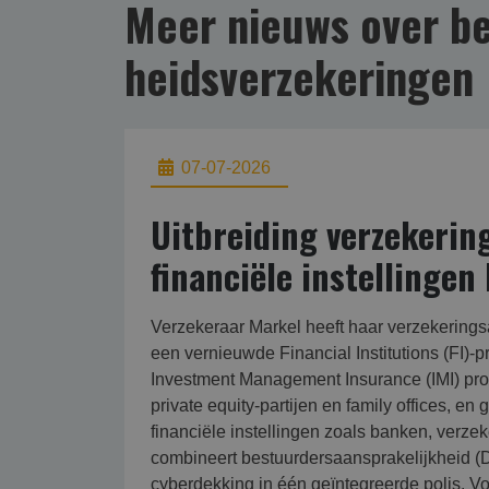
Meer nieuws over be
heids­verzekering­en
07-07-2026
Uitbreiding verzekerin
financiële instellingen 
Verzekeraar Markel heeft haar verzekeringsa
een vernieuwde Financial Institutions (FI)-pr
Investment Management Insurance (IMI) pr
private equity-partijen en family offices, en
financiële instellingen zoals banken, verze
combineert bestuurdersaansprakelijkheid (D
cyberdekking in één geïntegreerde polis. Voo