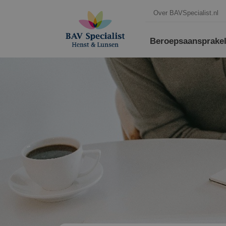
Over BAVSpecialist.nl
Beroepsaansprakeli