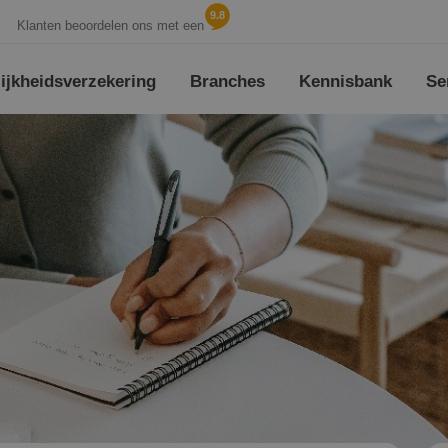
9.8
Klanten beoordelen ons met een
jk­heids­verzekering
Branches
Kennisbank
Se