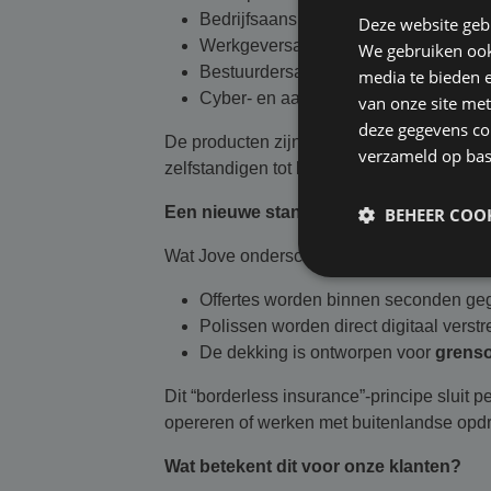
Bedrijfsaansprakelijkheid (Public Liabi
Deze website geb
Werkgeversaansprakelijkheid (Employe
We gebruiken ook 
Bestuurdersaansprakelijkheid (D&O)
media te bieden 
Cyber- en aanvullende specialistisc
van onze site met
deze gegevens com
De producten zijn modulair opgebouwd en
verzameld op bas
zelfstandigen tot bedrijven met een omzet 
Een nieuwe standaard: digitaal en gre
BEHEER COOK
Wat Jove onderscheidt in de markt is de 
Offertes worden binnen seconden ge
Polissen worden direct digitaal verstr
De dekking is ontworpen voor
grenso
Dit “borderless insurance”-principe sluit pe
opereren of werken met buitenlandse opd
Wat betekent dit voor onze klanten?