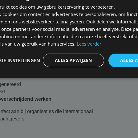
lity)
ruikt cookies om uw gebruikerservaring te verbeteren.
rs Liability)
cookies om content en advertenties te personaliseren, om functi
en om ons websiteverkeer te analyseren. Ook delen we informati
he dekkingen
 onze partners voor social media, adverteren en analyse. Deze p
bineren met andere informatie die u aan ze heeft verstrekt of d
 geschikt voor een brede doelgroep, van
is van uw gebruik van hun services.
Lees verder
tot circa €100 miljoen.
nsoverschrijdend
IE-INSTELLINGEN
ALLES AFWIJZEN
ALLES 
combinatie van technologie en verzekeren.
genereerd
ekt
verschrijdend werken
rfect aan bij organisaties die internationaal
rachtgevers.