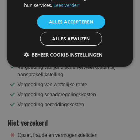
beroepsfouten, zoals nalatigheid, verkeerde adviezen, of
hun services.
Lees verder
berekeningen. Naast vergoeding van de financiële
schade waarvoor u aansprakelijk bent, worden ook
ALLES ACCEPTEREN
juridische verweerkosten en wettelijke rente vergoed.
ALLES AFWIJZEN
Wel verzekerd
BEHEER COOKIE-INSTELLINGEN
Door derden geleden financiële vermogensschade
Vergoeding van juridische verweerkosten bij
aansprakelijkstelling
Vergoeding van wettelijke rente
Vergoeding schaderegelingskosten
Vergoeding bereddingskosten
Niet verzekerd
Opzet, fraude en vermogensdelicten