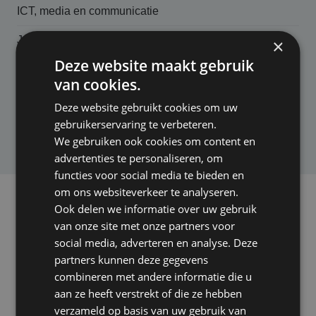
ICT, media en communicatie
Juridische dienstverlening
×
Deze website maakt gebruik
Technische beroepen
van cookies.
Zorg
Deze website gebruikt cookies om uw
gebruikerservaring te verbeteren.
Overige beroepen
We gebruiken ook cookies om content en
advertenties te personaliseren, om
functies voor social media te bieden en
om ons websiteverkeer te analyseren.
Ook delen we informatie over uw gebruik
In het kort
van onze site met onze partners voor
Dekking beroepsaansprakelijk­heids­
social media, adverteren en analyse. Deze
partners kunnen deze gegevens
verzekering
combineren met andere informatie die u
Een beroepsaansprakelijkheidsverzekering (BAV) dekt
aan ze heeft verstrekt of die ze hebben
de “zuivere vermogensschade” als gevolg van
verzameld op basis van uw gebruik van