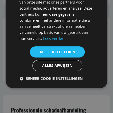
van onze site met onze partners voor
social media, adverteren en analyse. Deze
partners kunnen deze gegevens
combineren met andere informatie die u
aan ze heeft verstrekt of die ze hebben
Snel, correct en grondig
verzameld op basis van uw gebruik van
hun services.
Lees verder
U wilt snel kunnen inspelen op veranderingen en
ontwikkelingen in de markt. Wij begrijpen dit en
ALLES ACCEPTEREN
staan bekend om onze snelle reactie, zonder dat
dit ten koste gaat van de grondigheid en kwaliteit
ALLES AFWIJZEN
van het advies.
BEHEER COOKIE-INSTELLINGEN
Professionele schadeafhandeling