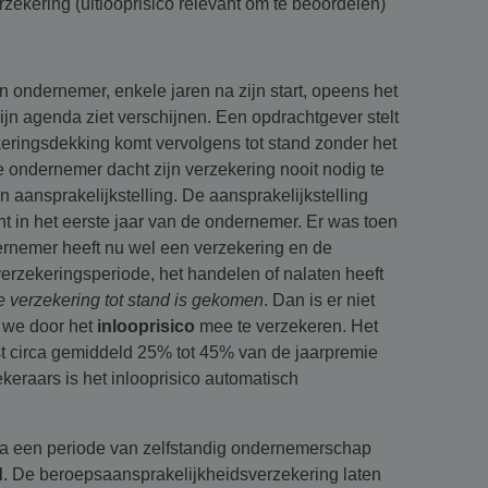
ekering (uitlooprisico relevant om te beoordelen)
n ondernemer, enkele jaren na zijn start, opeens het
jn agenda ziet verschijnen. Een opdrachtgever stelt
keringsdekking komt vervolgens tot stand zonder het
 ondernemer dacht zijn verzekering nooit nodig te
aansprakelijkstelling. De aansprakelijkstelling
t in het eerste jaar van de ondernemer. Er was toen
rnemer heeft nu wel een verzekering en de
rzekeringsperiode, het handelen of nalaten heeft
e verzekering tot stand is gekomen
. Dan is er niet
n we door het
inlooprisico
mee te verzekeren. Het
t circa gemiddeld 25% tot 45% van de jaarpremie
keraars is het inlooprisico automatisch
 na een periode van zelfstandig ondernemerschap
d
. De beroepsaansprakelijkheidsverzekering laten