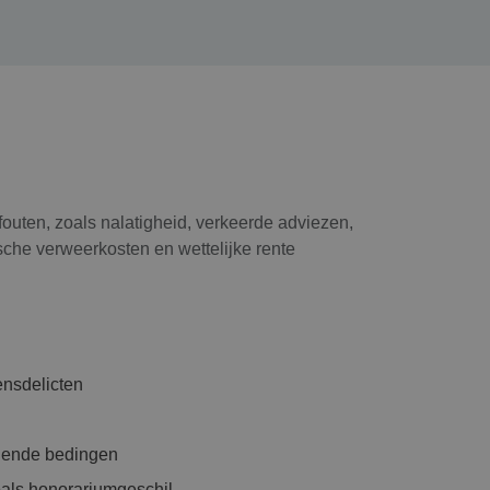
uten, zoals nalatigheid, verkeerde adviezen,
sche verweerkosten en wettelijke rente
ensdelicten
gende bedingen
als honorariumgeschil