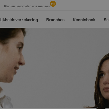
9.8
Klanten beoordelen ons met een
jk­heids­verzekering
Branches
Kennisbank
Se