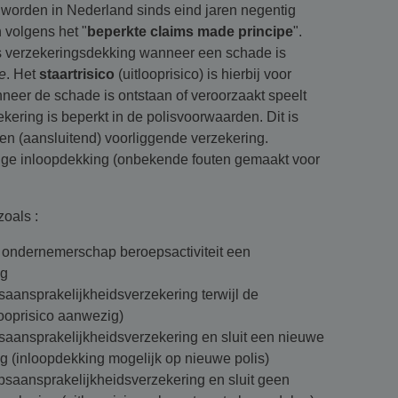
worden in Nederland sinds eind jaren negentig
volgens het "
beperkte
claims made principe
".
is verzekeringsdekking wanneer een schade is
e
. Het
staartrisico
(uitlooprisico) is hierbij voor
neer de schade is ontstaan of veroorzaakt speelt
ekering is beperkt in de polisvoorwaarden. Dit is
een (aansluitend) voorliggende verzekering.
ige inloopdekking (onbekende fouten gemaakt voor
zoals :
rt ondernemerschap beroepsactiviteit een
ng
saansprakelijkheidsverzekering terwijl de
nlooprisico aanwezig)
saansprakelijkheidsverzekering en sluit een nieuwe
g (inloopdekking mogelijk op nieuwe polis)
psaansprakelijkheidsverzekering en sluit geen