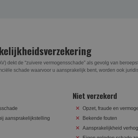
lijk­heids­verzekering
) dekt de “zuivere vermogensschade” als gevolg van beroepsfo
ciële schade waarvoor u aansprakelijk bent, worden ook juridi
Niet verzekerd
nsschade
Opzet, fraude en vermog
j aansprakelijkstelling
Bekende fouten
Aansprakelijkheid verho
Eigen geleden schade zo