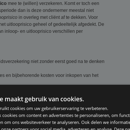
sico
mee te (willen) verzekeren. Komt er toch een
periode dan is deze ondernemer meestal niet
looprisico
in overleg met cliënt af te dekken. Voor
 uitlooprisico geheel of gedeeltelijk afgedekt. De
inloop- en uitlooprisico verschillen per
dsverzekering niet zonder eerst goed na te denken
ties en bijbehorende kosten voor inkopen van het
r een andere verzekeraar en toets of er een hiaat
e maakt gebruik van cookies.
 in te kopen meestal tot vijf jaar. De tarieven
ruikt cookies om uw gebruikerservaring te verbeteren.
ankelijk van de duur van het in- of uitlooprisico. Vijf
cookies om content en advertenties te personaliseren, om functi
en tegen 100% eenmalige opslag van de jaarpremie.
en om ons websiteverkeer te analyseren. Ook delen we informati
inloop - uitloopdekking geclausuleerd. Heeft u een
 onze partners voor social media, adverteren en analyse. Deze p