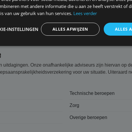
ansprakelijkheid? Stel
bineren met andere informatie die u aan ze heeft verstrekt of d
uw vraag per mail
of bel ons
is van uw gebruik van hun services.
Lees verder
IE-INSTELLINGEN
ALLES AFWIJZEN
ALLES 
e
en uitdagingen. Onze onafhankelijke adviseurs zijn hiervan op 
saansprakelijk­heids­verzekering voor uw situatie. Uiteraard n
Technische beroepen
Zorg
Overige beroepen