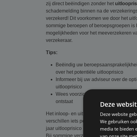
zij direct beëindigen zonder het
uitloopri
schademelding binnen na de verzekerings
verzekerd! Dit voorkomen we door het
uit
sommige beroepen of beroepsgroepen is het
mogelijkheden voor het meeverzekeren van 
verzekeraar.
Tips:
Beëindig uw beroepsaansprakelijkhei
over het potentiële uitlooprisico
Informeer bij uw adviseur over de op
uitlooprisico
Wees voorzichtig bij een overstap naa
ontstaat
Deze websit
Het inloop- en uitlooprisico is bij maatwerk
Deze website geb
verschillen iets per verzekeraar en zijn afh
We gebruiken ook 
jaar uitlooprisico is gemiddeld in te kop
media te bieden 
Bij sommige verzekeraars is er standaard 
van onze site met