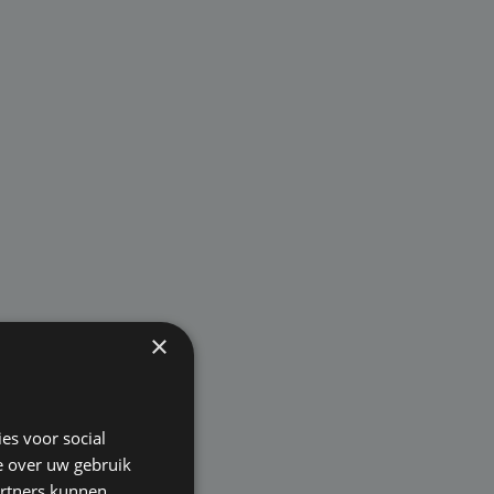
×
es voor social
e over uw gebruik
artners kunnen