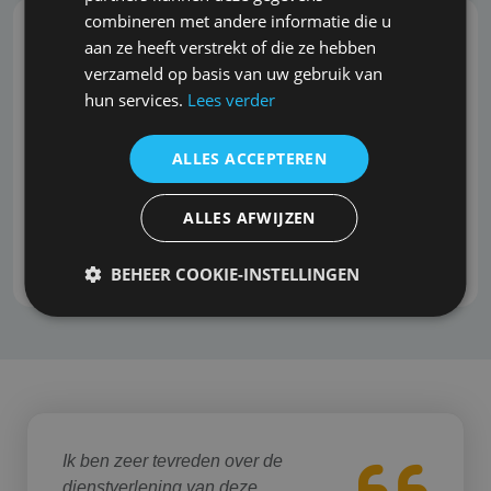
combineren met andere informatie die u
aan ze heeft verstrekt of die ze hebben
Professionele schadeafhandeling
verzameld op basis van uw gebruik van
hun services.
Lees verder
Het afhandelen van aansprakelijkheidsclaims kan
een tijdrovend en complex proces zijn, waarbij
ALLES ACCEPTEREN
veel kennis en ervaring vereist is. Met onze
jarenlange ervaring kunt u erop vertrouwen dat de
afhandeling van uw aansprakelijkheidsclaim bij
ALLES AFWIJZEN
ons in goede handen is.
BEHEER COOKIE-INSTELLINGEN
Ik ben zeer tevreden over de
dienstverlening van deze