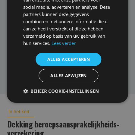
social media, adverteren en analyse. Deze
HDI Global Specialty SE
partners kunnen deze gegevens
combineren met andere informatie die u
Hiscox
aan ze heeft verstrekt of die ze hebben
verzameld op basis van uw gebruik van
Liberty BAV
hun services.
Lees verder
Markel Insurance SE
ALLES ACCEPTEREN
Nationale Nederlanden
Zurich
ALLES AFWIJZEN
BEHEER COOKIE-INSTELLINGEN
In het kort
Dekking beroepsaansprakelijk­heids­
verzekering