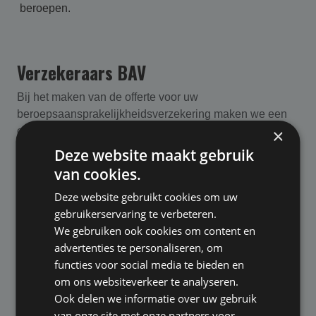
beroepen.
Verzekeraars BAV
Bij het maken van de offerte voor uw
beroepsaansprakelijk­heids­verzekering maken we een
onafhankelijke vergelijking van de mogelijkheden die
×
door de BAV verzekeraars waar we mee samenwerken
Deze website maakt gebruik
worden aangeboden.
van cookies.
Deze website gebruikt cookies om uw
AIG
gebruikerservaring te verbeteren.
Allianz
We gebruiken ook cookies om content en
advertenties te personaliseren, om
Chubb Insurance
functies voor social media te bieden en
om ons websiteverkeer te analyseren.
CNA Hardy
Ook delen we informatie over uw gebruik
De Goudse
van onze site met onze partners voor