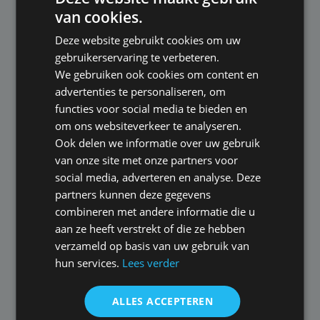
van cookies.
Deze website gebruikt cookies om uw
gebruikerservaring te verbeteren.
Verzekeraars BAV
We gebruiken ook cookies om content en
advertenties te personaliseren, om
Bij het maken van de offerte voor uw
functies voor social media te bieden en
beroepsaansprakelijk­heids­verzekering maken we een
om ons websiteverkeer te analyseren.
onafhankelijke vergelijking van de mogelijkheden die
Ook delen we informatie over uw gebruik
door de BAV verzekeraars waar we mee samenwerken
van onze site met onze partners voor
worden aangeboden.
social media, adverteren en analyse. Deze
partners kunnen deze gegevens
AIG
combineren met andere informatie die u
aan ze heeft verstrekt of die ze hebben
Allianz
verzameld op basis van uw gebruik van
Chubb Insurance
hun services.
Lees verder
CNA Hardy
ALLES ACCEPTEREN
De Goudse