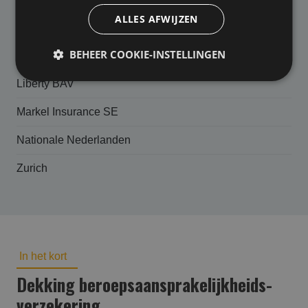
ALLES AFWIJZEN
HDI Global Specialty SE
BEHEER COOKIE-INSTELLINGEN
Hiscox
Liberty BAV
Markel Insurance SE
Nationale Nederlanden
Zurich
In het kort
Dekking beroepsaansprakelijk­heids­
verzekering