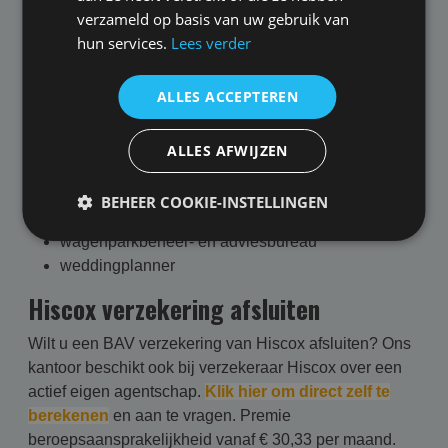
modellenbureau
verzameld op basis van uw gebruik van
onderwijskundige
hun services.
Lees verder
pedagoog
personal assistant
ALLES ACCEPTEREN
recherchebureau / prive detective
reisbureau (géén verzekeringen/ touroperator)
stylist
ALLES AFWIJZEN
uitvaartonderneming
vertaler
BEHEER COOKIE-INSTELLINGEN
voedingskundige / diëtist
wagenparkbeheer- en adviesbureau
weddingplanner
Hiscox verzekering afsluiten
Wilt u een BAV verzekering van Hiscox afsluiten?
Ons
kantoor beschikt ook bij verzekeraar Hiscox over een
actief eigen agentschap.
Klik hier om direct zelf te
berekenen
en aan te vragen. Premie
beroepsaansprakelijkheid vanaf € 30,33 per maand.