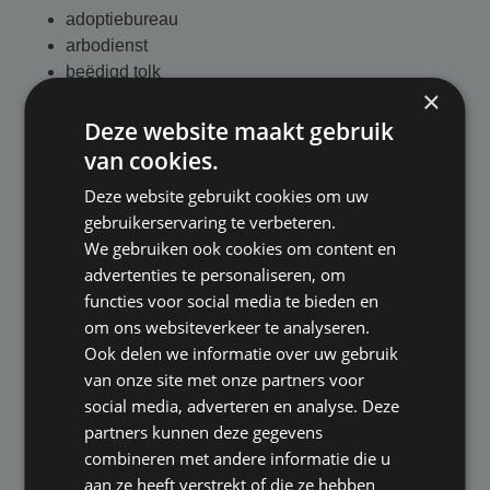
adoptiebureau
arbodienst
beëdigd tolk
×
bewindvoerder
branche-organisatie
Deze website maakt gebruik
budgetcoaching en beheer
van cookies.
Callcenter (niet Wft vergunningplichtig)
Deze website gebruikt cookies om uw
cultuuradviesbureau
gebruikerservaring te verbeteren.
docent
We gebruiken ook cookies om content en
enquêtebureau
advertenties te personaliseren, om
fotograaf
functies voor social media te bieden en
gerechtsdeurwaarder
om ons websiteverkeer te analyseren.
incassobureau
Ook delen we informatie over uw gebruik
liefdadigheidsorganisatie
van onze site met onze partners voor
lifecoach
social media, adverteren en analyse. Deze
maatschappelijk werker
partners kunnen deze gegevens
mediator
combineren met andere informatie die u
mentor (geen NBPM lid)
aan ze heeft verstrekt of die ze hebben