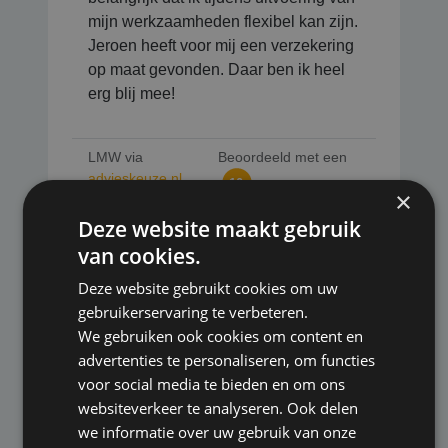
mijn werkzaamheden flexibel kan zijn.
Jeroen heeft voor mij een verzekering
op maat gevonden. Daar ben ik heel
erg blij mee!
LMW via
Beoordeeld met een
advieskeuze.nl
10
×
Deze website maakt gebruik
van cookies.
Deze website gebruikt cookies om uw
Datum: 07-07-2025
gebruikerservaring te verbeteren.
We gebruiken ook cookies om content en
Professionele verwerking van mijn
advertenties te personaliseren, om functies
verzoek voor een nieuwe verzekering.
voor social media te bieden en om ons
Jeroen is al jaren voor mij een
websiteverkeer te analyseren. Ook delen
betrouwbare partner voor
we informatie over uw gebruik van onze