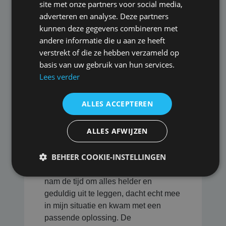
verzekeringen die ik nodig heb inzake
site met onze partners voor social media,
het uitvoeren van mijn ZZP
adverteren en analyse. Deze partners
bedrijfsactiteiten.
kunnen deze gegevens combineren met
andere informatie die u aan ze heeft
verstrekt of die ze hebben verzameld op
M via
Beoordeeld met een
basis van uw gebruik van hun services.
advieskeuze.nl
10
Lees verder
ALLES ACCEPTEREN
Datum: 27-06-2025
ALLES AFWIJZEN
BEHEER COOKIE-INSTELLINGEN
Ik ben zeer tevreden over de
dienstverlening van deze adviseur. Hij
nam de tijd om alles helder en
geduldig uit te leggen, dacht echt mee
in mijn situatie en kwam met een
passende oplossing. De