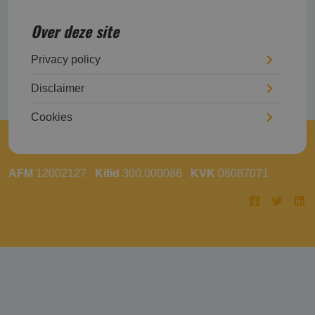
Over deze site
Privacy policy
Disclaimer
Cookies
AFM
12002127
Kifid
300.000086
KVK
08087071