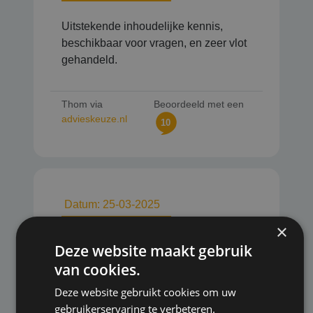
Uitstekende inhoudelijke kennis,
beschikbaar voor vragen, en zeer vlot
gehandeld.
Thom via
Beoordeeld met een
advieskeuze.nl
10
Datum: 25-03-2025
×
Top adviseur! Duidelijk, compleet,
Deze website maakt gebruik
proactief en fijne communicatie en
van cookies.
bereikbaarheid.
Deze website gebruikt cookies om uw
gebruikerservaring te verbeteren.