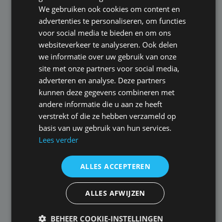
Nienke via
Beoordeeld met een
We gebruiken ook cookies om content en
advieskeuze.nl
10
advertenties te personaliseren, om functies
voor social media te bieden en om ons
websiteverkeer te analyseren. Ook delen
we informatie over uw gebruik van onze
site met onze partners voor social media,
Datum: 19-03-2025
adverteren en analyse. Deze partners
kunnen deze gegevens combineren met
Op zeer korte termijn moest ik een
andere informatie die u aan ze heeft
beroepsaansprakelijkheidsverzekerin
verstrekt of die ze hebben verzameld op
g gaan afsluiten vanwege een nieuwe
basis van uw gebruik van hun services.
opdracht. Daarom direct contact
Lees verder
opgenomen met mijn
verzekeringskantoor Henst &amp;
ALLES ACCEPTEREN
Lunsen. Jeroen van Lunsen heeft mij
direct vakkundig geadviseerd,
ALLES AFWIJZEN
waardoor ik de volgende dag al een
lopende verzekering had. Inmiddels al
BEHEER COOKIE-INSTELLINGEN
19 jaar een zeer tevreden klant. Een