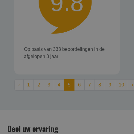
9.8
Op basis van 333 beoordelingen in de
afgelopen 3 jaar
‹
1
2
3
4
5
6
7
8
9
10
›
Deel uw ervaring