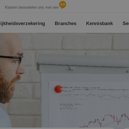
9.8
Klanten beoordelen ons met een
jk­heids­verzekering
Branches
Kennisbank
Se