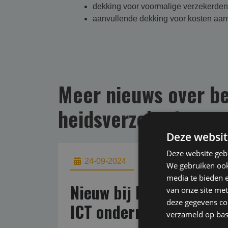
dekking voor voormalige verzekerden
aanvullende dekking voor kosten aan
Meer nieuws over be
heids­verzekering­en
Deze websit
Deze website geb
24-09-2024
We gebruiken ook 
media te bieden 
Nieuw bij Markel; bero
van onze site met
deze gegevens com
ICT ondernemingen zond
verzameld op bas