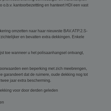
co o.b.v. kantoorbezettting en hanteert HDI een vast
ekering omzetten naar haar nieuwste BAV.ATP.2.S-
ichtelijker en bevatten extra dekkingen. Enkele
lijst toe wanneer u het polisaanhangsel ontvangt,
e voorwaarden een beperking met zich meebrengen,
e garandeert dat de ruimere, oude dekking nog tot
 u twee jaar extra bescherming.
dekking voor door derden geleden
gen