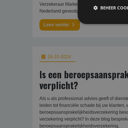
Verzekeraar Markel introduceert een nieuwe
BEHEER COOK
Nederland gevestigde ICT-bedrijven en -pro
Lees verder
16-10-2024
Is een beroepsaansprak
verplicht?
Als u als professional advies geeft of dien
leiden tot financiële schade bij uw klanten
beroepsaansprakelijkheidsverzekering besche
verzekering verplicht? In deze blog bespre
beroepsaansprakelijkheidsverzekering.