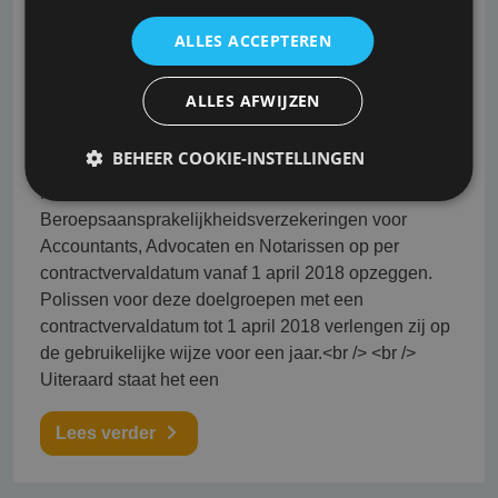
Nationale Nederlanden stopt met
ALLES ACCEPTEREN
beroepsaansprakelijkheid
Accountants, Advocaten en
ALLES AFWIJZEN
Notarissen per 1-1-2018
BEHEER COOKIE-INSTELLINGEN
Bestaande verzekeringen<br /> <br /> Nationale
Nederlanden zal de bestaande
Beroepsaansprakelijkheidsverzekeringen voor
Accountants, Advocaten en Notarissen op per
contractvervaldatum vanaf 1 april 2018 opzeggen.
Polissen voor deze doelgroepen met een
contractvervaldatum tot 1 april 2018 verlengen zij op
de gebruikelijke wijze voor een jaar.<br /> <br />
Uiteraard staat het een
Lees verder