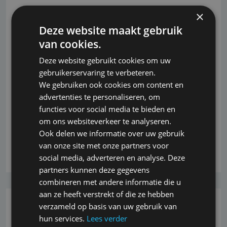
CNA Hardy opent Europese zetel te
×
Luxemburg
Deze website maakt gebruik
van cookies.
Met de nodige onduidelijkheid rondom Brexit
Deze website gebruikt cookies om uw
onderhandelingen heeft verzekeraar CNA Hardy
gebruikerservaring te verbeteren.
aangekondigd ter voorbereiding een Europese
We gebruiken ook cookies om content en
dochteronderneming te vestigen in Luxemburg, aldus
advertenties te personaliseren, om
regio directeur Benelux Monique Kooijman. Meer
functies voor social media te bieden en
verzekeraars lijken deze kant op te bewegen bij hun
om ons websiteverkeer te analyseren.
keuze voor een Europese vestiging.
Ook delen we informatie over uw gebruik
van onze site met onze partners voor
Lees verder
social media, adverteren en analyse. Deze
partners kunnen deze gegevens
combineren met andere informatie die u
aan ze heeft verstrekt of die ze hebben
verzameld op basis van uw gebruik van
26-10-2022
hun services.
Lees verder