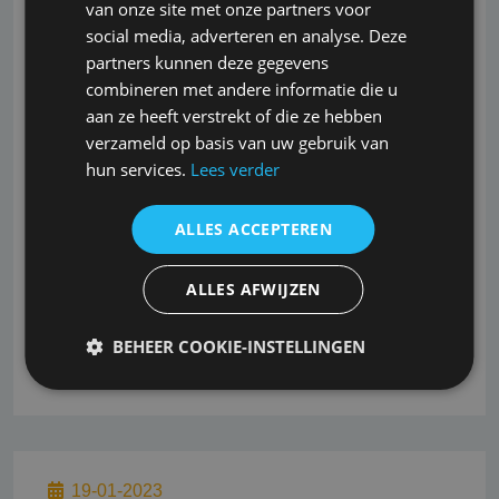
van onze site met onze partners voor
24-11-2022
social media, adverteren en analyse. Deze
partners kunnen deze gegevens
Alta Signa
combineren met andere informatie die u
aan ze heeft verstrekt of die ze hebben
Alta Signa heeft een maximale tekencapaciteit tot €
verzameld op basis van uw gebruik van
10.000.000,- als primaire of excedentdekking
hun services.
Lees verder
beroepsaansprakelijkheid. Als risicodragers
fungeren AXERIA IARD (66,67%) en SiriusPoint
ALLES ACCEPTEREN
International Insurance Corporation (33,33%). <br />
<br /> Alta Signa heeft een voorkeur voor de niet
standaard consultants in de volle breedte alsmede
ALLES AFWIJZEN
voor technische beroepen en
BEHEER COOKIE-INSTELLINGEN
Lees verder
19-01-2023