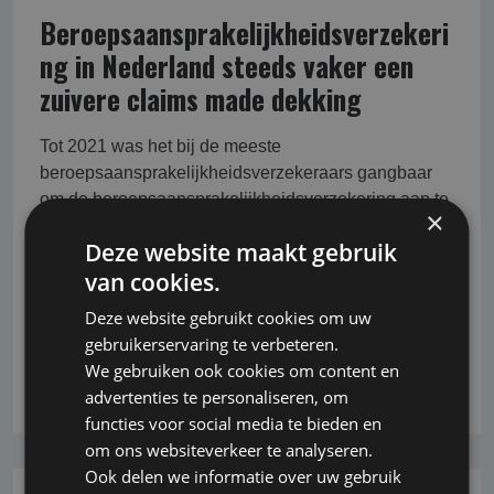
Beroepsaansprakelijkheidsverzekeri
ng in Nederland steeds vaker een
zuivere claims made dekking
Tot 2021 was het bij de meeste
beroepsaansprakelijkheidsverzekeraars gangbaar
om de beroepsaansprakelijkheidsverzekering aan te
×
bieden op basis van beperkte claims made basis. Bij
Deze website maakt gebruik
een dergelijke dekking dient de beroepsfout te zijn
van cookies.
gemaakt na de ingangsdatum en gemeld gedurende
de verzekerde periode. Het zogenaamde inlooprisico
Deze website gebruikt cookies om uw
was
gebruikerservaring te verbeteren.
We gebruiken ook cookies om content en
Lees verder
advertenties te personaliseren, om
functies voor social media te bieden en
om ons websiteverkeer te analyseren.
Ook delen we informatie over uw gebruik