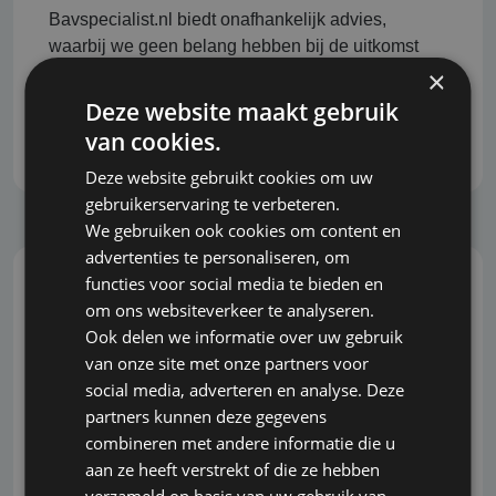
Bavspecialist.nl biedt onafhankelijk advies,
waarbij we geen belang hebben bij de uitkomst
van het advies. Daardoor bent u verzekerd van
×
objectieve en eerlijke begeleiding bij het nemen
Deze website maakt gebruik
van belangrijke beslissingen.
van cookies.
Deze website gebruikt cookies om uw
gebruikerservaring te verbeteren.
We gebruiken ook cookies om content en
advertenties te personaliseren, om
functies voor social media te bieden en
Snel, correct en grondig
om ons websiteverkeer te analyseren.
Ook delen we informatie over uw gebruik
U wilt snel kunnen inspelen op veranderingen en
van onze site met onze partners voor
ontwikkelingen in de markt. Wij begrijpen dit en
social media, adverteren en analyse. Deze
staan bekend om onze snelle reactie, zonder dat
partners kunnen deze gegevens
dit ten koste gaat van de grondigheid en kwaliteit
combineren met andere informatie die u
van het advies.
aan ze heeft verstrekt of die ze hebben
verzameld op basis van uw gebruik van