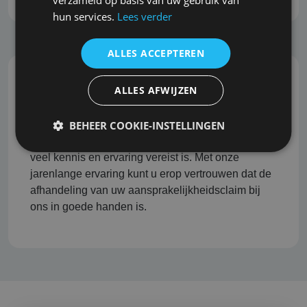
hun services.
Lees verder
ALLES ACCEPTEREN
ALLES AFWIJZEN
Professionele schadeafhandeling
BEHEER COOKIE-INSTELLINGEN
Het afhandelen van aansprakelijkheidsclaims kan
een tijdrovend en complex proces zijn, waarbij
veel kennis en ervaring vereist is. Met onze
jarenlange ervaring kunt u erop vertrouwen dat de
afhandeling van uw aansprakelijkheidsclaim bij
ons in goede handen is.