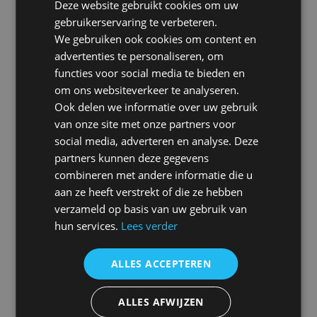
Deze website gebruikt cookies om uw
gebruikerservaring te verbeteren.
Een beroepsaansprakelijkheidsverzekering (BAV) dekt
We gebruiken ook cookies om content en
de “zuivere vermogensschade” als gevolg van
advertenties te personaliseren, om
beroepsfouten, zoals nalatigheid, verkeerde adviezen, of
functies voor social media te bieden en
berekeningen. Naast vergoeding van de financiële
om ons websiteverkeer te analyseren.
schade waarvoor u aansprakelijk bent, worden ook
Ook delen we informatie over uw gebruik
juridische verweerkosten en wettelijke rente vergoed.
van onze site met onze partners voor
social media, adverteren en analyse. Deze
Wel verzekerd
partners kunnen deze gegevens
combineren met andere informatie die u
Door derden geleden financiële vermogensschade
aan ze heeft verstrekt of die ze hebben
Vergoeding van juridische verweerkosten bij
verzameld op basis van uw gebruik van
aansprakelijkstelling
hun services.
Lees verder
Vergoeding van wettelijke rente
Vergoeding schaderegelingskosten
ALLES ACCEPTEREN
Vergoeding bereddingskosten
ALLES AFWIJZEN