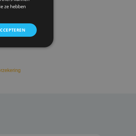
ie ze hebben
ensdelicten
ACCEPTEREN
gende bedingen
als honorariumgeschil
erzekering