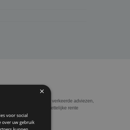
×
uten, zoals nalatigheid, verkeerde adviezen,
sche verweerkosten en wettelijke rente
es voor social
e over uw gebruik
artners kunnen