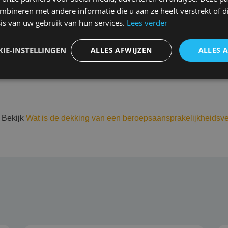
Niet verzekerd
bineren met andere informatie die u aan ze heeft verstrekt of d
is van uw gebruik van hun services.
Lees verder
nsschade
Opzet, fraude en vermog
j aansprakelijkstelling
Bekende fouten
IE-INSTELLINGEN
ALLES AFWIJZEN
ALLES 
Aansprakelijkheid verho
Eigen geleden schade zo
 Bekijk
Wat is de dekking van een beroepsaansprakelijkheidsv