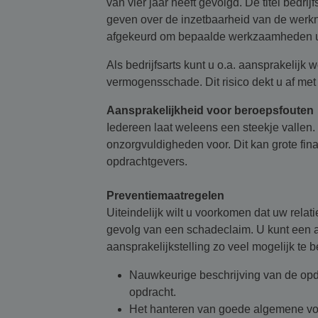
van vier jaar heeft gevolgd. De titel bedri
geven over de inzetbaarheid van de werkne
afgekeurd om bepaalde werkzaamheden ui
Als bedrijfsarts kunt u o.a. aansprakelijk
vermogensschade. Dit risico dekt u af me
Aansprakelijkheid voor beroepsfouten
Iedereen laat weleens een steekje vallen.
onzorgvuldigheden voor. Dit kan grote fi
opdrachtgevers.
Preventiemaatregelen
Uiteindelijk wilt u voorkomen dat uw relat
gevolg van een schadeclaim. U kunt een aa
aansprakelijkstelling zo veel mogelijk te 
Nauwkeurige beschrijving van de opdr
opdracht.
Het hanteren van goede algemene v