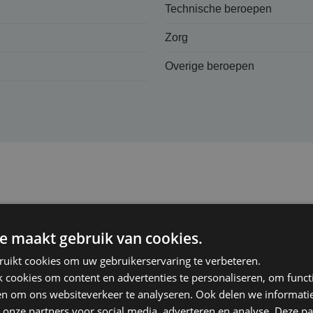
Technische beroepen
Zorg
Overige beroepen
lijk­heids­verzekering
e maakt gebruik van cookies.
) dekt de “zuivere vermogensschade” als gevolg van beroepsfo
ciële schade waarvoor u aansprakelijk bent, worden ook juridi
ruikt cookies om uw gebruikerservaring te verbeteren.
cookies om content en advertenties te personaliseren, om functi
en om ons websiteverkeer te analyseren. Ook delen we informati
 onze partners voor social media, adverteren en analyse. Deze p