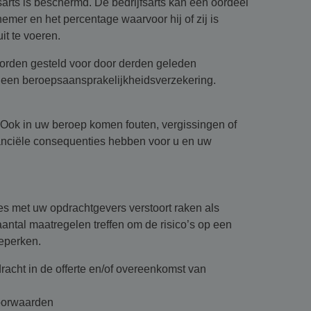
jfsarts is beschermd. De bedrijfsarts kan een oordeel
mer en het percentage waarvoor hij of zij is
t te voeren.
 worden gesteld voor door derden geleden
t een beroepsaansprakelijkheidsverzekering.
 Ook in uw beroep komen fouten, vergissingen of
nanciële consequenties hebben voor u en uw
ies met uw opdrachtgevers verstoort raken als
ntal maatregelen treffen om de risico’s op een
beperken.
acht in de offerte en/of overeenkomst van
oorwaarden