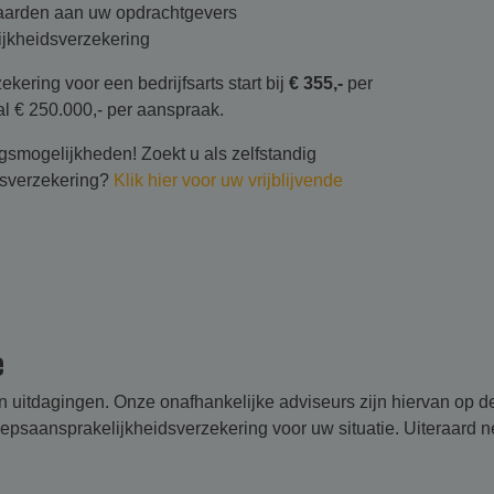
aarden aan uw opdrachtgevers
ijkheidsverzekering
ering voor een bedrijfsarts start bij
€ 355,-
per
al € 250.000,- per aanspraak.
gsmogelijkheden! Zoekt u als zelfstandig
dsverzekering?
Klik hier voor uw vrijblijvende
e
en uitdagingen. Onze onafhankelijke adviseurs zijn hiervan op 
saansprakelijk­heids­verzekering voor uw situatie. Uiteraard n