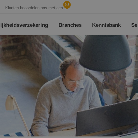
9.8
Klanten beoordelen ons met een
jk­heids­verzekering
Branches
Kennisbank
Se