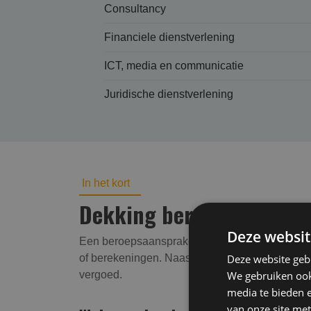
Consultancy
Financiele dienstverlening
ICT, media en communicatie
Juridische dienstverlening
In het kort
Dekking beroepsaansprake
Deze websit
Een beroepsaansprakelijkheidsverzekering (BAV
of berekeningen. Naast vergoeding van de finan
Deze website geb
vergoed.
We gebruiken ook 
media te bieden 
van onze site met