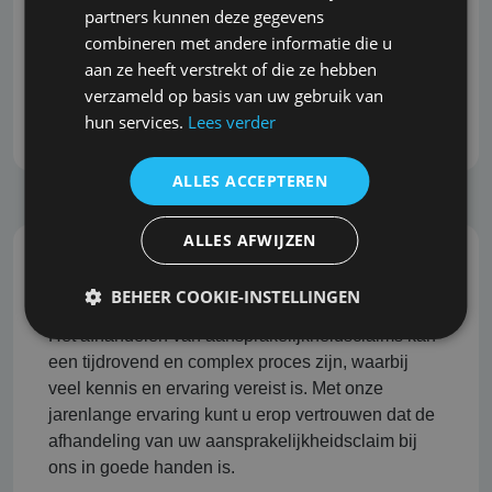
partners kunnen deze gegevens
ontwikkelingen in de markt. Wij begrijpen dit en
combineren met andere informatie die u
staan bekend om onze snelle reactie, zonder dat
aan ze heeft verstrekt of die ze hebben
dit ten koste gaat van de grondigheid en kwaliteit
verzameld op basis van uw gebruik van
van het advies.
hun services.
Lees verder
ALLES ACCEPTEREN
ALLES AFWIJZEN
Professionele schadeafhandeling
BEHEER COOKIE-INSTELLINGEN
Het afhandelen van aansprakelijkheidsclaims kan
een tijdrovend en complex proces zijn, waarbij
veel kennis en ervaring vereist is. Met onze
jarenlange ervaring kunt u erop vertrouwen dat de
afhandeling van uw aansprakelijkheidsclaim bij
ons in goede handen is.