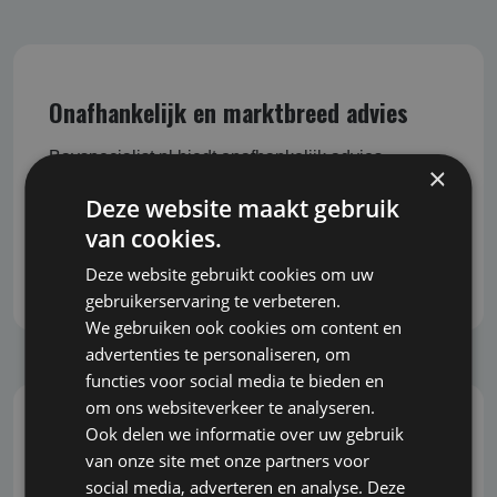
Onafhankelijk en marktbreed advies
Bavspecialist.nl biedt onafhankelijk advies,
×
waarbij we geen belang hebben bij de uitkomst
Deze website maakt gebruik
van het advies. Daardoor bent u verzekerd van
van cookies.
objectieve en eerlijke begeleiding bij het nemen
van belangrijke beslissingen.
Deze website gebruikt cookies om uw
gebruikerservaring te verbeteren.
We gebruiken ook cookies om content en
advertenties te personaliseren, om
functies voor social media te bieden en
om ons websiteverkeer te analyseren.
Ook delen we informatie over uw gebruik
Snel, correct en grondig
van onze site met onze partners voor
social media, adverteren en analyse. Deze
U wilt snel kunnen inspelen op veranderingen en