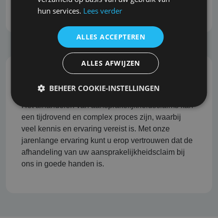
van het advies.
hun services.
Lees verder
ALLES ACCEPTEREN
ALLES AFWIJZEN
Professionele schadeafhandeling
BEHEER COOKIE-INSTELLINGEN
Het afhandelen van aansprakelijkheidsclaims kan
een tijdrovend en complex proces zijn, waarbij
veel kennis en ervaring vereist is. Met onze
jarenlange ervaring kunt u erop vertrouwen dat de
afhandeling van uw aansprakelijkheidsclaim bij
ons in goede handen is.