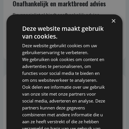
Onafhankelijk en marktbreed advies
Bavspecialist.nl biedt onafhankelijk advies,
×
waarbij we geen belang hebben bij de uitkomst
Deze website maakt gebruik
van het advies. Daardoor bent u verzekerd van
van cookies.
objectieve en eerlijke begeleiding bij het nemen
van belangrijke beslissingen.
Deze website gebruikt cookies om uw
gebruikerservaring te verbeteren.
We gebruiken ook cookies om content en
advertenties te personaliseren, om
functies voor social media te bieden en
om ons websiteverkeer te analyseren.
Ook delen we informatie over uw gebruik
Snel, correct en grondig
van onze site met onze partners voor
social media, adverteren en analyse. Deze
U wilt snel kunnen inspelen op veranderingen en
partners kunnen deze gegevens
ontwikkelingen in de markt. Wij begrijpen dit en
combineren met andere informatie die u
staan bekend om onze snelle reactie, zonder dat
aan ze heeft verstrekt of die ze hebben
dit ten koste gaat van de grondigheid en kwaliteit
verzameld op basis van uw gebruik van