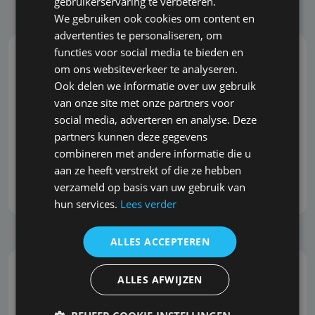
gebruikerservaring te verbeteren.
We gebruiken ook cookies om content en
advertenties te personaliseren, om
functies voor social media te bieden en
om ons websiteverkeer te analyseren.
Onafhankelijk en marktbreed advies
Ook delen we informatie over uw gebruik
van onze site met onze partners voor
Bavspecialist.nl biedt onafhankelijk advies,
social media, adverteren en analyse. Deze
waarbij we geen belang hebben bij de uitkomst
partners kunnen deze gegevens
van het advies. Daardoor bent u verzekerd van
combineren met andere informatie die u
objectieve en eerlijke begeleiding bij het nemen
aan ze heeft verstrekt of die ze hebben
van belangrijke beslissingen.
verzameld op basis van uw gebruik van
hun services.
Lees verder
ALLES ACCEPTEREN
ALLES AFWIJZEN
Snel, correct en grondig