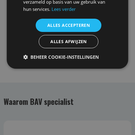
verzameld op basis van uw gebruik van
hun services.
Lees verder
Bekende fouten
Aansprakelijkheid verhogende bedingen
ALLES ACCEPTEREN
Eigen geleden schade zoals honorariumgeschil
ALLES AFWIJZEN
Meer informatie over de dekking van een BAV? Bekijk
Wat is de dekking van een
BEHEER COOKIE-INSTELLINGEN
beroepsaansprakelijkheidsverzekering
Waarom BAV specialist