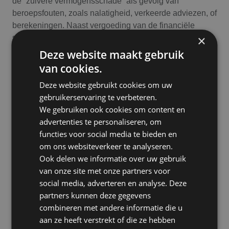
de “zuivere vermogensschade” als gevolg van
beroepsfouten, zoals nalatigheid, verkeerde adviezen, of
berekeningen. Naast vergoeding van de financiële
×
schade waarvoor u aansprakelijk bent, worden ook
juridische verweerkosten en wettelijke rente vergoed.
Deze website maakt gebruik
van cookies.
Wel verzekerd
Deze website gebruikt cookies om uw
gebruikerservaring te verbeteren.
Door derden geleden financiële vermogensschade
We gebruiken ook cookies om content en
Vergoeding van juridische verweerkosten bij
advertenties te personaliseren, om
aansprakelijkstelling
functies voor social media te bieden en
Vergoeding van wettelijke rente
om ons websiteverkeer te analyseren.
Ook delen we informatie over uw gebruik
Vergoeding schaderegelingskosten
van onze site met onze partners voor
Vergoeding bereddingskosten
social media, adverteren en analyse. Deze
partners kunnen deze gegevens
Niet verzekerd
combineren met andere informatie die u
aan ze heeft verstrekt of die ze hebben
Opzet, fraude en vermogensdelicten