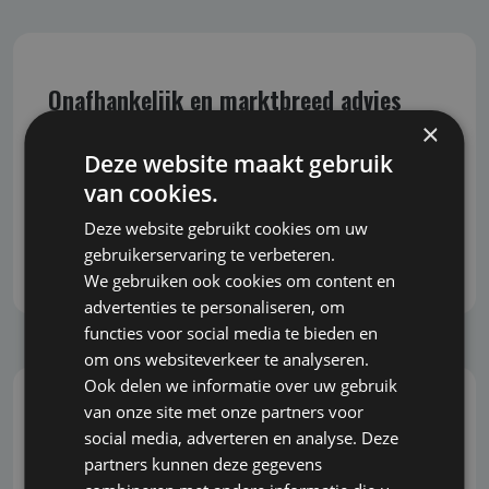
Onafhankelijk en marktbreed advies
×
Bavspecialist.nl biedt onafhankelijk advies,
Deze website maakt gebruik
waarbij we geen belang hebben bij de uitkomst
van cookies.
van het advies. Daardoor bent u verzekerd van
objectieve en eerlijke begeleiding bij het nemen
Deze website gebruikt cookies om uw
van belangrijke beslissingen.
gebruikerservaring te verbeteren.
We gebruiken ook cookies om content en
advertenties te personaliseren, om
functies voor social media te bieden en
om ons websiteverkeer te analyseren.
Ook delen we informatie over uw gebruik
van onze site met onze partners voor
Snel, correct en grondig
social media, adverteren en analyse. Deze
partners kunnen deze gegevens
U wilt snel kunnen inspelen op veranderingen en