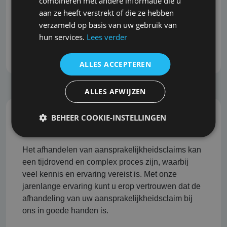
combineren met andere informatie die u
ontwikkelingen in de markt. Wij begrijpen dit en
aan ze heeft verstrekt of die ze hebben
staan bekend om onze snelle reactie, zonder dat
verzameld op basis van uw gebruik van
dit ten koste gaat van de grondigheid en kwaliteit
hun services.
Lees verder
van het advies.
ALLES ACCEPTEREN
ALLES AFWIJZEN
BEHEER COOKIE-INSTELLINGEN
Professionele schadeafhandeling
Het afhandelen van aansprakelijkheidsclaims kan
een tijdrovend en complex proces zijn, waarbij
veel kennis en ervaring vereist is. Met onze
jarenlange ervaring kunt u erop vertrouwen dat de
afhandeling van uw aansprakelijkheidsclaim bij
ons in goede handen is.