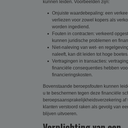
kunnen leiden. Voorbeelden zijn:
Onjuiste waardebepaling: een verkeerd
verliezen voor zowel kopers als verko
worden ingediend.
Fouten in contracten: verkeerd opgest
kunnen juridische problemen en finan
Niet-naleving van wet- en regelgeving
naleeft, kan dit leiden tot hoge boetes
Vertragingen in transacties: vertrag
financiële consequenties hebben voor
financieringskosten.
Bovenstaande beroepsfouten kunnen leiden
u te beschermen tegen deze financiële sc
beroepsaansprakelijkheidsverzekering af t
klanten verstoord raken als gevolg van e
blijven uitvoeren.
Verplichting van een