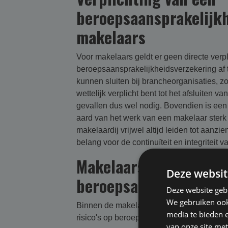
beroepsaansprakelijkh
makelaars
Voor makelaars geldt er geen directe verp
beroepsaansprakelijkheidsverzekering af t
kunnen sluiten bij brancheorganisaties, 
wettelijk verplicht bent tot het afsluiten 
gevallen dus wel nodig. Bovendien is ee
aard van het werk van een makelaar sterk
makelaardij vrijwel altijd leiden tot aanz
belang voor de continuïteit en integriteit v
Makelaars en risico's 
Deze websit
beroepsaansprakelijk
Deze website geb
We gebruiken ook 
Binnen de makelaardij bestaan verschillen
media te bieden 
risico's op beroepsaansprakelijkheid en 
van onze site met