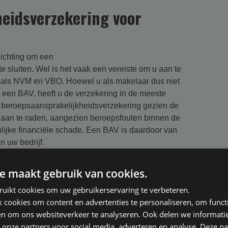
eidsverzekering voor
lichting om een
e sluiten. Wel is het vaak een vereiste om u aan te
zoals NVM en VBO. Hoewel u als makelaar dus niet
van een BAV, heeft u de verzekering in de meeste
n beroepsaansprakelijkheidsverzekering gezien de
 aan te raden, aangezien beroepsfouten binnen de
ienlijke financiële schade. Een BAV is daardoor van
an uw bedrijf.
op
e maakt gebruik van cookies.
heid
ruikt cookies om uw gebruikerservaring te verbeteren.
cookies om content en advertenties te personaliseren, om functi
de specialisaties, elk met hun eigen specifieke
en om ons websiteverkeer te analyseren. Ook delen we informati
schadeclaims:
 onze partners voor social media, adverteren en analyse. Deze p