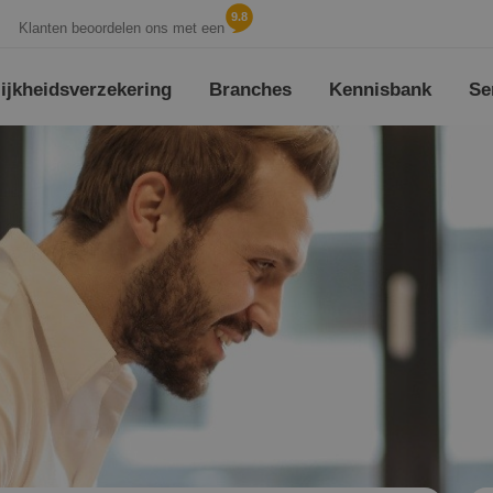
9.8
Klanten beoordelen ons met een
jk­heids­verzekering
Branches
Kennisbank
Se