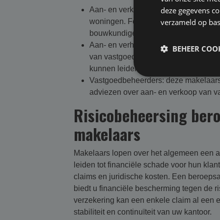
Aan- en verkoopmakelaar: deze make
deze gegevens com
woningen. Fouten zoals een verkeerde
verzameld op bas
bouwkundige gebreken kunnen leiden 
Aan- en verhuurmakelaars: deze speci
BEHEER COOK
van vastgoed. Fouten in huurcontract
kunnen leiden tot claims wegens nala
Vastgoedbeheerders: deze makelaars
adviezen over aan- en verkoop van vas
Risicobeheersing ber
makelaars
Makelaars lopen over het algemeen een aa
leiden tot financiële schade voor hun klan
claims en juridische kosten. Een beroeps
biedt u financiële bescherming tegen de r
verzekering kan een enkele claim al een e
stabiliteit en continuïteit van uw kantoor.