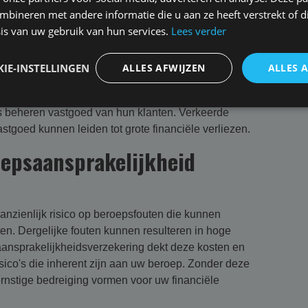
laars begeleiden de aan- en verkoop van
bineren met andere informatie die u aan ze heeft verstrekt of d
 prijsschatting of het niet opmerken van
is van uw gebruik van hun services.
Lees verder
tot aanzienlijke claims.
alisten helpen klanten bij het huren en verhuren
IE-INSTELLINGEN
ALLES AFWIJZEN
ALLES 
en of het niet opmerken van verborgen gebreken
tigheid.
 beheren vastgoed van hun klanten. Verkeerde
tgoed kunnen leiden tot grote financiële verliezen.
oepsaansprakelijkheid
nzienlijk risico op beroepsfouten die kunnen
ten. Dergelijke fouten kunnen resulteren in hoge
aansprakelijkheidsverzekering dekt deze kosten en
isico's die inherent zijn aan uw beroep. Zonder deze
rnstige bedreiging vormen voor uw financiële