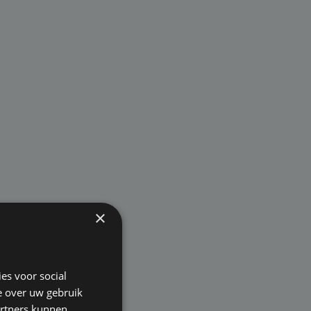
×
es voor social
e over uw gebruik
artners kunnen