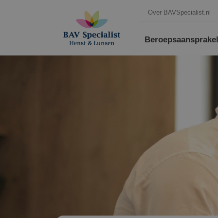
Over BAVSpecialist.nl
Beroepsaansprakeli