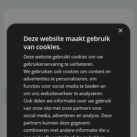
Onafhankelijk en marktbreed advies
×
Deze website maakt gebruik
Bavspecialist.nl biedt onafhankelijk advies,
van cookies.
waarbij we geen belang hebben bij de uitkomst
van het advies. Daardoor bent u verzekerd van
Deze website gebruikt cookies om uw
objectieve en eerlijke begeleiding bij het nemen
gebruikerservaring te verbeteren.
van belangrijke beslissingen.
We gebruiken ook cookies om content en
advertenties te personaliseren, om
functies voor social media te bieden en
om ons websiteverkeer te analyseren.
Ook delen we informatie over uw gebruik
van onze site met onze partners voor
social media, adverteren en analyse. Deze
Snel, correct en grondig
partners kunnen deze gegevens
combineren met andere informatie die u
U wilt snel kunnen inspelen op veranderingen en