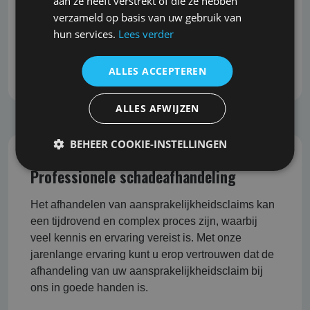
aan ze heeft verstrekt of die ze hebben
ontwikkelingen in de markt. Wij begrijpen dit en
verzameld op basis van uw gebruik van
staan bekend om onze snelle reactie, zonder dat
hun services.
Lees verder
dit ten koste gaat van de grondigheid en kwaliteit
van het advies.
ALLES ACCEPTEREN
ALLES AFWIJZEN
BEHEER COOKIE-INSTELLINGEN
Professionele schadeafhandeling
Het afhandelen van aansprakelijkheidsclaims kan
een tijdrovend en complex proces zijn, waarbij
veel kennis en ervaring vereist is. Met onze
jarenlange ervaring kunt u erop vertrouwen dat de
afhandeling van uw aansprakelijkheidsclaim bij
ons in goede handen is.