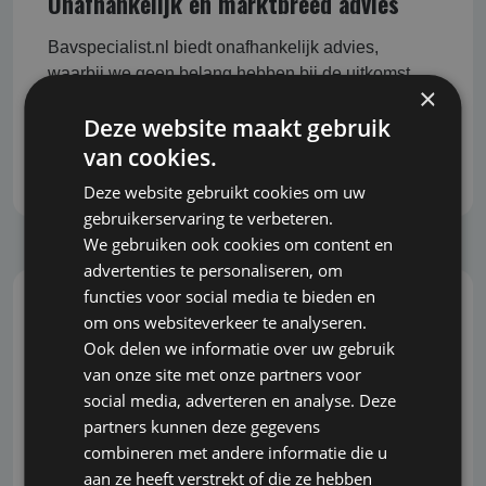
Onafhankelijk en marktbreed advies
Bavspecialist.nl biedt onafhankelijk advies,
waarbij we geen belang hebben bij de uitkomst
×
van het advies. Daardoor bent u verzekerd van
Deze website maakt gebruik
objectieve en eerlijke begeleiding bij het nemen
van belangrijke beslissingen.
van cookies.
Deze website gebruikt cookies om uw
gebruikerservaring te verbeteren.
We gebruiken ook cookies om content en
advertenties te personaliseren, om
functies voor social media te bieden en
om ons websiteverkeer te analyseren.
Snel, correct en grondig
Ook delen we informatie over uw gebruik
van onze site met onze partners voor
U wilt snel kunnen inspelen op veranderingen en
social media, adverteren en analyse. Deze
ontwikkelingen in de markt. Wij begrijpen dit en
partners kunnen deze gegevens
staan bekend om onze snelle reactie, zonder dat
combineren met andere informatie die u
dit ten koste gaat van de grondigheid en kwaliteit
aan ze heeft verstrekt of die ze hebben
van het advies.