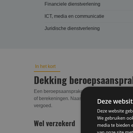
Financiele dienstverlening
ICT, media en communicatie
Juridische dienstverlening
In het kort
Dekking beroepsaansprake
Een beroepsaansprakelijkheidsverzekering (BAV
of berekeningen. Naast vergoeding van de finan
Deze websit
vergoed.
Deze website geb
We gebruiken ook 
Wel verzekerd
media te bieden 
van onze site met