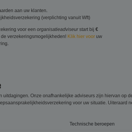
arden aan uw klanten.
kheidsverzekering (verplichting vanuit Wft)
zekering voor een
organisatieadviseur
start bij
€
er de verzekeringsmogelijkheden!
Klik hier voor
uw
ing.
e
en uitdagingen. Onze onafhankelijke adviseurs zijn hiervan op 
saansprakelijk­heids­verzekering voor uw situatie. Uiteraard n
Technische beroepen