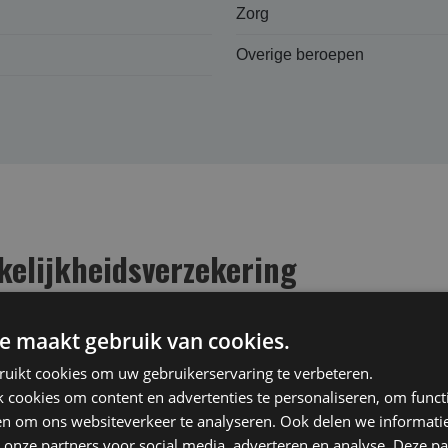
Zorg
Overige beroepen
lijk­heids­verzekering
) dekt de “zuivere vermogensschade” als gevolg van beroepsfo
ciële schade waarvoor u aansprakelijk bent, worden ook juridi
e maakt gebruik van cookies.
ruikt cookies om uw gebruikerservaring te verbeteren.
cookies om content en advertenties te personaliseren, om functi
Niet verzekerd
en om ons websiteverkeer te analyseren. Ook delen we informati
 onze partners voor social media, adverteren en analyse. Deze p