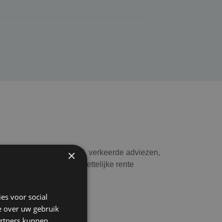
×
uten, zoals nalatigheid, verkeerde adviezen,
sche verweerkosten en wettelijke rente
es voor social
e over uw gebruik
artners kunnen