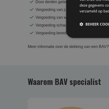
Door derden geleden financiële vermoge
deze gegevens com
Vergoeding van juridische verweerkosten bi
verzameld op bas
Vergoeding van wettelijke rente
BEHEER COOK
Vergoeding schaderegelingskosten
Vergoeding bereddingskosten
Meer informatie over de dekking van een BAV?
Waarom BAV specialist