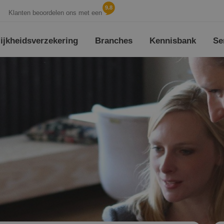
9.8
Klanten beoordelen ons met een
jk­heids­verzekering
Branches
Kennisbank
Se