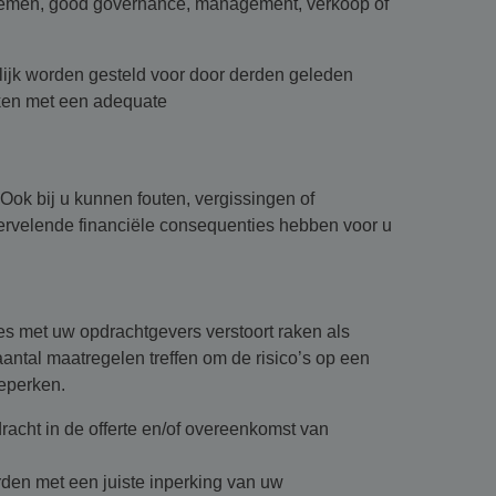
emen, good governance, management, verkoop of
lijk worden gesteld voor door derden geleden
kken met een adequate
 Ook bij u kunnen fouten, vergissingen of
ervelende financiële consequenties hebben voor u
ies met uw opdrachtgevers verstoort raken als
ntal maatregelen treffen om de risico’s op een
beperken.
acht in de offerte en/of overeenkomst van
en met een juiste inperking van uw