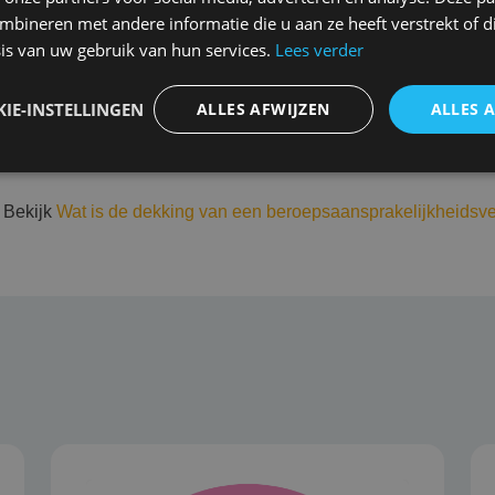
nsschade
Opzet, fraude en vermog
bineren met andere informatie die u aan ze heeft verstrekt of d
j aansprakelijkstelling
Bekende fouten
is van uw gebruik van hun services.
Lees verder
Aansprakelijkheid verho
IE-INSTELLINGEN
ALLES AFWIJZEN
ALLES 
Eigen geleden schade zo
 Bekijk
Wat is de dekking van een beroepsaansprakelijkheidsv