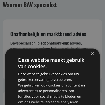
Waarom BAV specialist
Onafhankelijk en marktbreed advies
Bavspecialist.nl biedt onafhankelijk advies,
waarbij we geen belang hebben bij de uitkomst
×
van het advies. Daardoor bent u verzekerd van
Deze website maakt gebruik
objectieve en eerlijke begeleiding bij het nemen
van cookies.
van belangrijke beslissingen.
Deze website gebruikt cookies om uw
gebruikerservaring te verbeteren.
We gebruiken ook cookies om content en
advertenties te personaliseren, om
functies voor social media te bieden en
om ons websiteverkeer te analyseren.