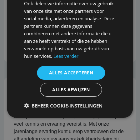
Snel, correct en grondig
Ook delen we informatie over uw gebruik
van onze site met onze partners voor
U wilt snel kunnen inspelen op veranderingen en
social media, adverteren en analyse. Deze
ontwikkelingen in de markt. Wij begrijpen dit en
partners kunnen deze gegevens
staan bekend om onze snelle reactie, zonder dat
combineren met andere informatie die u
dit ten koste gaat van de grondigheid en kwaliteit
aan ze heeft verstrekt of die ze hebben
van het advies.
verzameld op basis van uw gebruik van
hun services.
Lees verder
ALLES ACCEPTEREN
ALLES AFWIJZEN
Professionele schadeafhandeling
BEHEER COOKIE-INSTELLINGEN
Het afhandelen van aansprakelijkheidsclaims kan
een tijdrovend en complex proces zijn, waarbij
veel kennis en ervaring vereist is. Met onze
jarenlange ervaring kunt u erop vertrouwen dat de
afhandeling van uw aansprakelijkheidsclaim bij