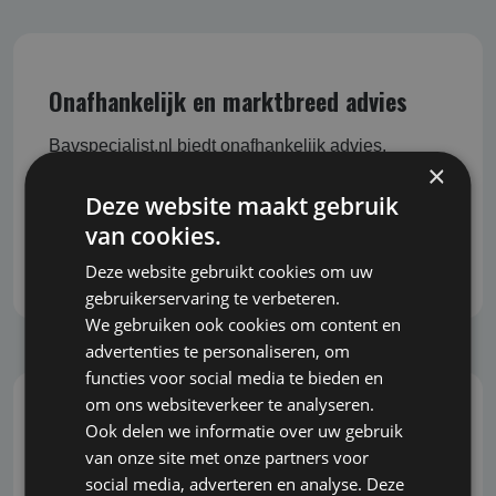
Onafhankelijk en marktbreed advies
Bavspecialist.nl biedt onafhankelijk advies,
×
waarbij we geen belang hebben bij de uitkomst
van het advies. Daardoor bent u verzekerd van
Deze website maakt gebruik
objectieve en eerlijke begeleiding bij het nemen
van cookies.
van belangrijke beslissingen.
Deze website gebruikt cookies om uw
gebruikerservaring te verbeteren.
We gebruiken ook cookies om content en
advertenties te personaliseren, om
functies voor social media te bieden en
om ons websiteverkeer te analyseren.
Ook delen we informatie over uw gebruik
Snel, correct en grondig
van onze site met onze partners voor
social media, adverteren en analyse. Deze
U wilt snel kunnen inspelen op veranderingen en