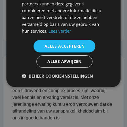
partners kunnen deze gegevens
ontwikkelingen in de markt. Wij begrijpen dit en
combineren met andere informatie die u
staan bekend om onze snelle reactie, zonder dat
aan ze heeft verstrekt of die ze hebben
dit ten koste gaat van de grondigheid en kwaliteit
verzameld op basis van uw gebruik van
van het advies.
hun services.
Lees verder
ALLES ACCEPTEREN
ALLES AFWIJZEN
Professionele schadeafhandeling
BEHEER COOKIE-INSTELLINGEN
Het afhandelen van aansprakelijkheidsclaims kan
een tijdrovend en complex proces zijn, waarbij
veel kennis en ervaring vereist is. Met onze
jarenlange ervaring kunt u erop vertrouwen dat de
afhandeling van uw aansprakelijkheidsclaim bij
ons in goede handen is.