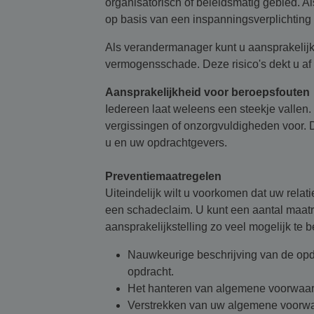
organisatorisch of beleidsmatig gebied. A
op basis van een inspanningsverplichting e
Als verandermanager kunt u aansprakelij
vermogensschade. Deze risico's dekt u af
Aansprakelijkheid voor beroepsfouten
Iedereen laat weleens een steekje vallen
vergissingen of onzorgvuldigheden voor. 
u en uw opdrachtgevers.
Preventiemaatregelen
Uiteindelijk wilt u voorkomen dat uw relat
een schadeclaim. U kunt een aantal maatre
aansprakelijkstelling zo veel mogelijk te 
Nauwkeurige beschrijving van de opdr
opdracht.
Het hanteren van algemene voorwaard
Verstrekken van uw algemene voorwa