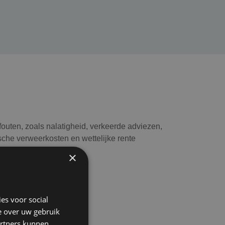
uten, zoals nalatigheid, verkeerde adviezen,
sche verweerkosten en wettelijke rente
×
es voor social
ensdelicten
e over uw gebruik
artners kunnen