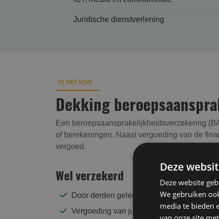
Juridische dienstverlening
In het kort
Dekking beroepsaansprake
Een beroepsaansprakelijkheidsverzekering (BAV
of berekeningen. Naast vergoeding van de finan
vergoed.
Deze websit
Wel verzekerd
Deze website geb
We gebruiken ook 
Door derden geleden financiële vermoge
media te bieden 
Vergoeding van juridische verweerkosten bi
van onze site met