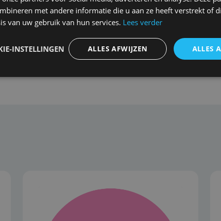
Aansprakelijkheid verho
bineren met andere informatie die u aan ze heeft verstrekt of d
is van uw gebruik van hun services.
Lees verder
Eigen geleden schade zo
IE-INSTELLINGEN
ALLES AFWIJZEN
ALLES 
 Bekijk
Wat is de dekking van een beroepsaansprakelijkheidsv