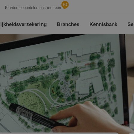
9.8
Klanten beoordelen ons met een
jk­heids­verzekering
Branches
Kennisbank
Se