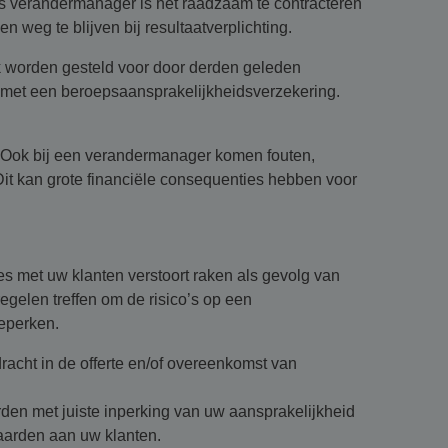
ls verandermanager is het raadzaam te contracteren
n weg te blijven bij resultaatverplichting.
k worden gesteld voor door derden geleden
 met een beroepsaansprakelijkheidsverzekering.
. Ook bij een verandermanager komen fouten,
Dit kan grote financiële consequenties hebben voor
ies met uw klanten verstoort raken als gevolg van
gelen treffen om de risico’s op een
beperken.
acht in de offerte en/of overeenkomst van
en met juiste inperking van uw aansprakelijkheid
arden aan uw klanten.