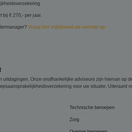
ijkheidsverzekering
ij € 270,- per jaar.
andermanager?
Vraag hier vrijblijvend uw voorstel op
e
en uitdagingen. Onze onafhankelijke adviseurs zijn hiervan op 
saansprakelijk­heids­verzekering voor uw situatie. Uiteraard n
Technische beroepen
Zorg
Overige beroepen