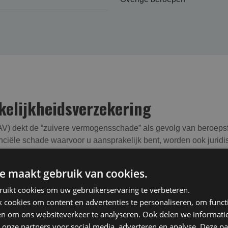
lijk­heids­verzekering
) dekt de “zuivere vermogensschade” als gevolg van beroepsfo
ciële schade waarvoor u aansprakelijk bent, worden ook juridi
e maakt gebruik van cookies.
Niet verzekerd
ruikt cookies om uw gebruikerservaring te verbeteren.
cookies om content en advertenties te personaliseren, om functi
nsschade
Opzet, fraude en vermog
en om ons websiteverkeer te analyseren. Ook delen we informati
j aansprakelijkstelling
Bekende fouten
 onze partners voor social media, adverteren en analyse. Deze p