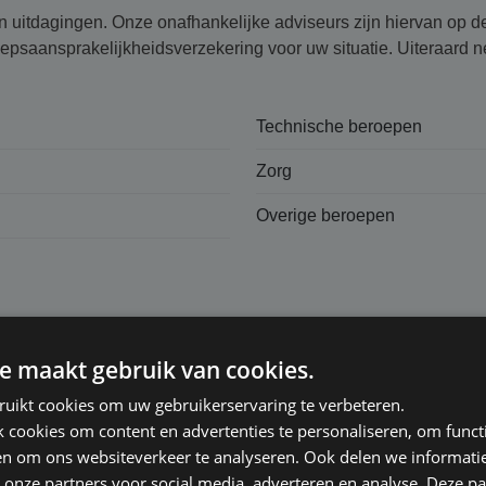
en uitdagingen. Onze onafhankelijke adviseurs zijn hiervan op 
saansprakelijk­heids­verzekering voor uw situatie. Uiteraard n
Technische beroepen
Zorg
Overige beroepen
e maakt gebruik van cookies.
ruikt cookies om uw gebruikerservaring te verbeteren.
cookies om content en advertenties te personaliseren, om functi
lijk­heids­verzekering
en om ons websiteverkeer te analyseren. Ook delen we informati
 onze partners voor social media, adverteren en analyse. Deze p