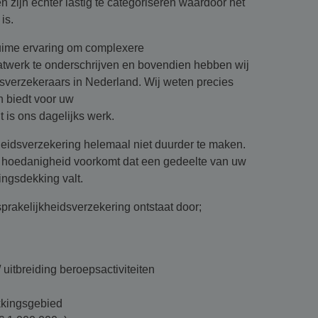
n zijn echter lastig te categoriseren waardoor het
is.
ruime ervaring om complexere
atwerk te onderschrijven en bovendien hebben wij
dsverzekeraars in Nederland. Wij weten precies
n biedt voor uw
 is ons dagelijks werk.
eidsverzekering helemaal niet duurder te maken.
e hoedanigheid voorkomt dat een gedeelte van uw
ingsdekking valt.
akelijkheidsverzekering ontstaat door;
uitbreiding beroepsactiviteiten
kkingsgebied