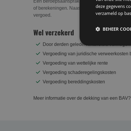
Een beroepsaansprakelijkheidsverzekering (BAV
deze gegevens com
of berekeningen. Naast vergoeding van de finan
verzameld op bas
vergoed.
BEHEER COOK
Wel verzekerd
Door derden geleden financiële vermoge
Vergoeding van juridische verweerkosten bi
Vergoeding van wettelijke rente
Vergoeding schaderegelingskosten
Vergoeding bereddingskosten
Meer informatie over de dekking van een BAV?