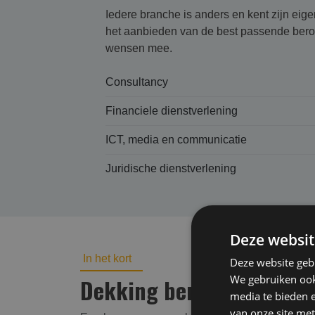
Iedere branche is anders en kent zijn eig
het aanbieden van de best passende beroep
wensen mee.
Consultancy
Financiele dienstverlening
ICT, media en communicatie
Juridische dienstverlening
Deze websit
In het kort
Deze website geb
We gebruiken ook 
Dekking beroepsaansprake
media te bieden 
van onze site met