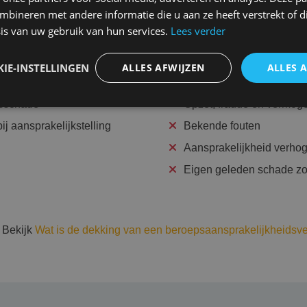
) dekt de “zuivere vermogensschade” als gevolg van beroepsfo
bineren met andere informatie die u aan ze heeft verstrekt of d
ciële schade waarvoor u aansprakelijk bent, worden ook juridi
is van uw gebruik van hun services.
Lees verder
IE-INSTELLINGEN
ALLES AFWIJZEN
ALLES 
Niet verzekerd
nsschade
Opzet, fraude en vermog
j aansprakelijkstelling
Bekende fouten
Aansprakelijkheid verho
Eigen geleden schade zo
 Bekijk
Wat is de dekking van een beroepsaansprakelijkheidsv