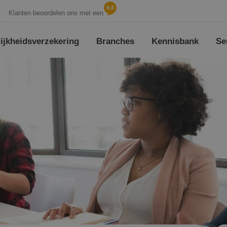
9.8
Klanten beoordelen ons met een
jk­heids­verzekering
Branches
Kennisbank
Se