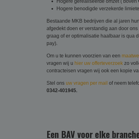
Hogere gerealiseerde omzet ( boven €
Hogere benodigde verzekerde limiet
Bestaande MKB bedrijven die al jaren hu
afgedekt doen er verstandig aan door on
graag of er optimalisatie haalbaar is qua
pay).
Om u te kunnen voorzien van een
maatwer
vragen wij u
hier uw offerteverzoek
zo voll
contracteisen vragen wij ook een kopie v
Stel ons
uw vragen per mail
of neem telef
0342-401945.
Een BAV voor elke branch