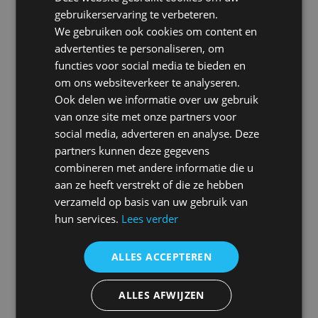
In het kort
gebruikerservaring te verbeteren.
Dekking beroepsaansprakelijk­heids­
We gebruiken ook cookies om content en
verzekering
advertenties te personaliseren, om
functies voor social media te bieden en
Een beroepsaansprakelijkheidsverzekering (BAV) dekt
om ons websiteverkeer te analyseren.
de “zuivere vermogensschade” als gevolg van
Ook delen we informatie over uw gebruik
beroepsfouten, zoals nalatigheid, verkeerde adviezen, of
van onze site met onze partners voor
berekeningen. Naast vergoeding van de financiële
social media, adverteren en analyse. Deze
schade waarvoor u aansprakelijk bent, worden ook
partners kunnen deze gegevens
juridische verweerkosten en wettelijke rente vergoed.
combineren met andere informatie die u
aan ze heeft verstrekt of die ze hebben
Wel verzekerd
verzameld op basis van uw gebruik van
hun services.
Lees verder
Door derden geleden financiële vermogensschade
Vergoeding van juridische verweerkosten bij
ALLES ACCEPTEREN
aansprakelijkstelling
ALLES AFWIJZEN
Vergoeding van wettelijke rente
Vergoeding schaderegelingskosten