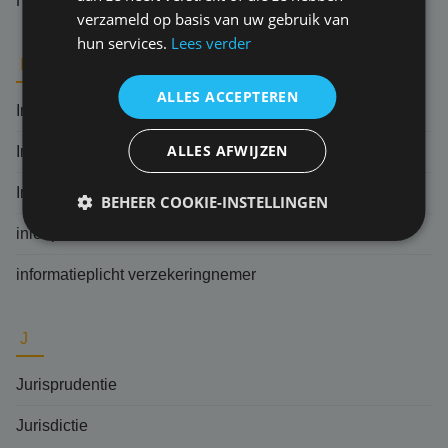
Hoger beroep
verzameld op basis van uw gebruik van
hun services.
Lees verder
I
ALLES ACCEPTEREN
Indemniteitsbeginsel
ALLES AFWIJZEN
Ingebrekestelling
Indirecte schade
BEHEER COOKIE-INSTELLINGEN
inlooprisico
informatieplicht verzekeringnemer
J
Jurisprudentie
Jurisdictie